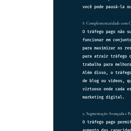
você pode pausá-la o
8. 
Complementaridade com Ou
O tráfego pago não s
funcionar em conjunt
para maximizar os re
para atrair tráfego 
trabalha para melhor
Além disso, o tráfeg
de blog ou vídeos, q
virtuoso onde cada e
marketing digital.
9. 
Segmentação Avançada e Pe
O tráfego pago permi
aumento das capacida