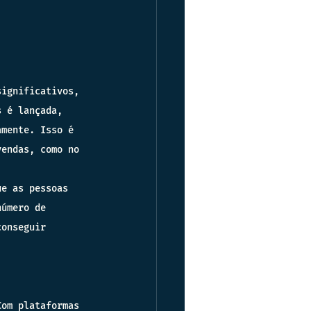
significativos, 
s é lançada, 
amente. Isso é 
vendas, como no 
ue as pessoas 
número de 
conseguir 
Com plataformas 