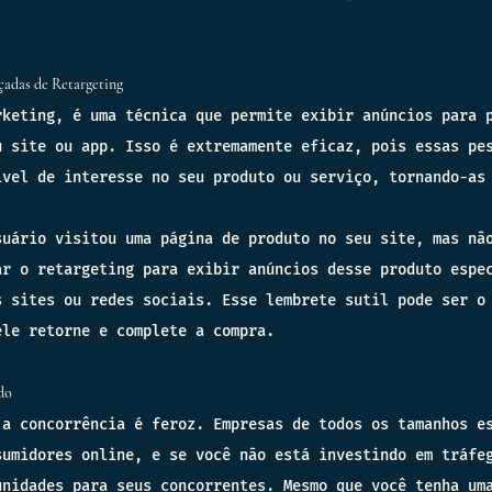
adas de Retargeting
rketing, é uma técnica que permite exibir anúncios para 
u site ou app. Isso é extremamente eficaz, pois essas pe
ível de interesse no seu produto ou serviço, tornando-as
suário visitou uma página de produto no seu site, mas nã
ar o retargeting para exibir anúncios desse produto espe
s sites ou redes sociais. Esse lembrete sutil pode ser o
ele retorne e complete a compra.
do
 a concorrência é feroz. Empresas de todos os tamanhos e
sumidores online, e se você não está investindo em tráfe
unidades para seus concorrentes. Mesmo que você tenha um