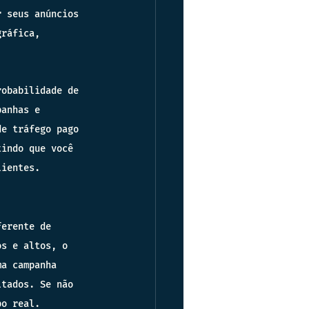
r seus anúncios 
gráfica, 
robabilidade de 
panhas e 
de tráfego pago 
tindo que você 
lientes.
ferente de 
os e altos, o 
ma campanha 
ltados. Se não 
po real.