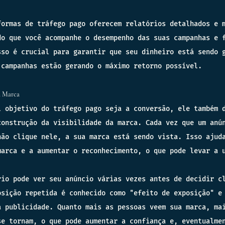
formas de tráfego pago oferecem relatórios detalhados e 
do que você acompanhe o desempenho das suas campanhas e 
sso é crucial para garantir que seu dinheiro está sendo 
 campanhas estão gerando o máximo retorno possível.
a Marca
l objetivo do tráfego pago seja a conversão, ele também 
construção da visibilidade da marca. Cada vez que um anú
não clique nele, a sua marca está sendo vista. Isso ajud
marca e a aumentar o reconhecimento, o que pode levar a 
.
rio pode ver seu anúncio várias vezes antes de decidir c
osição repetida é conhecido como "efeito de exposição" e
a publicidade. Quanto mais as pessoas veem sua marca, ma
se tornam, o que pode aumentar a confiança e, eventualme