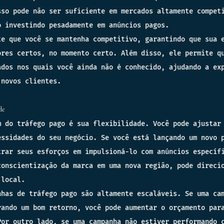
sso pode não ser suficiente em mercados altamente compet
o investindo pesadamente em anúncios pagos.
te que você se mantenha competitivo, garantindo que sua 
ores certos, no momento certo. Além disso, ele permite q
ados nos quais você ainda não é conhecido, ajudando a ex
 novos clientes.
de
m do tráfego pago é sua flexibilidade. Você pode ajustar
essidades do seu negócio. Se você está lançando um novo 
trar seus esforços em impulsioná-lo com anúncios específ
conscientização da marca em uma nova região, pode direci
 local.
nhas de tráfego pago são altamente escaláveis. Se uma ca
rando um bom retorno, você pode aumentar o orçamento par
Por outro lado, se uma campanha não estiver performando 