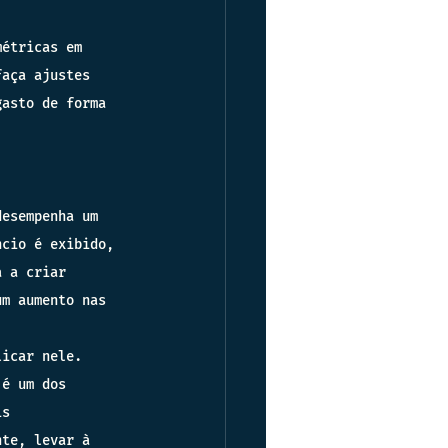
métricas em 
faça ajustes 
gasto de forma 
desempenha um 
ncio é exibido, 
a a criar 
um aumento nas 
licar nele. 
 é um dos 
is 
nte, levar à 