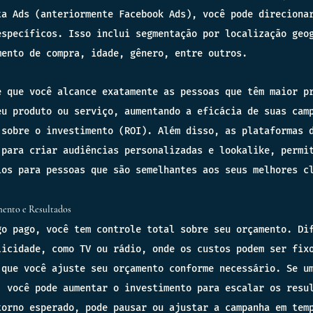
ta Ads (anteriormente Facebook Ads), você pode direciona
específicos. Isso inclui segmentação por localização geo
mento de compra, idade, gênero, entre outros.
e que você alcance exatamente as pessoas que têm maior p
eu produto ou serviço, aumentando a eficácia de suas cam
 sobre o investimento (ROI). Além disso, as plataformas 
 para criar audiências personalizadas e lookalike, permi
ios para pessoas que são semelhantes aos seus melhores c
mento e Resultados
go pago, você tem controle total sobre seu orçamento. Di
licidade, como TV ou rádio, onde os custos podem ser fix
 que você ajuste seu orçamento conforme necessário. Se u
, você pode aumentar o investimento para escalar os resu
torno esperado, pode pausar ou ajustar a campanha em tem