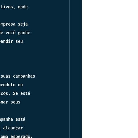
itivos, onde 
empresa seja 
ue você ganhe 
pandir seu 
 suas campanhas 
produto ou 
icos. Se está 
onar seus 
mpanha está 
a alcançar 
como esperado, 