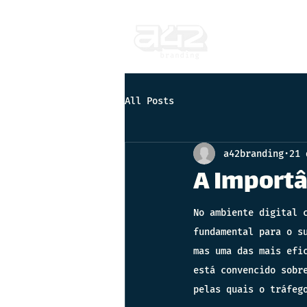
All Posts
a42branding
21 
A Importâ
No ambiente digital 
fundamental para o s
mas uma das mais efi
está convencido sobr
pelas quais o tráfeg