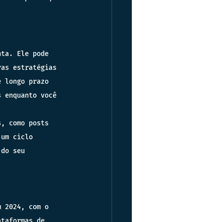
nta. Ele pode 
ras estratégias 
e longo prazo 
s enquanto você 
s, como posts 
 um ciclo 
 do seu 
m 2024, com o 
ataformas de 