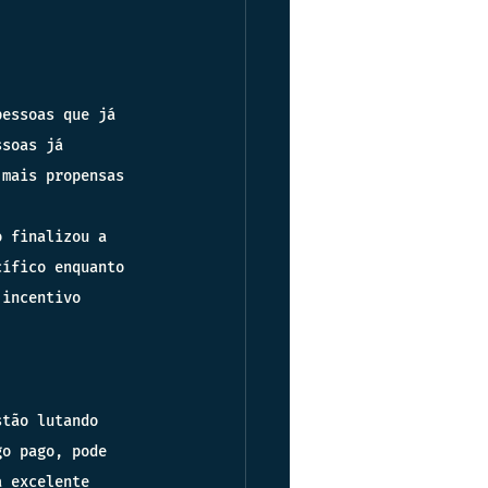
pessoas que já 
ssoas já 
 mais propensas 
o finalizou a 
cífico enquanto 
 incentivo 
stão lutando 
go pago, pode 
a excelente 