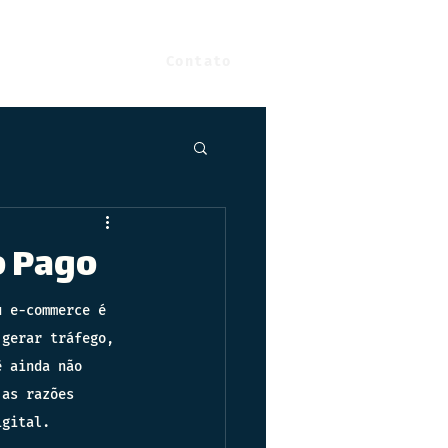
Contato
o Pago
u e-commerce é 
 gerar tráfego, 
ê ainda não 
 as razões 
igital.