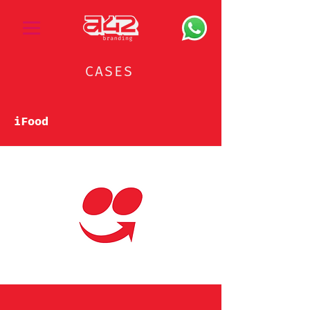
CASES
iFood